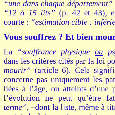
“une dans chaque département”
“12 à 15 lits”
(p. 42 et 43), et
courte :
“estimation cible : inféri
Vous souffrez ? Et bien mou
La
“souffrance physique
ou
ps
dans les critères cités par la loi 
mourir”
(article 6). Cela signif
concerne pas uniquement les pati
liées à l’âge, ou atteints d’une
l’évolution ne peut qu’être fa
terme”, –
dont la liste, même à tit